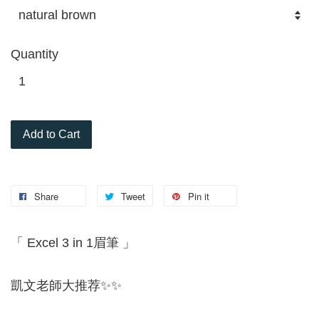
Quantity
Add to Cart
Share
Tweet
Pin it
「 Excel 3 in 1眉筆 」
凱文老師大推荐✨✨