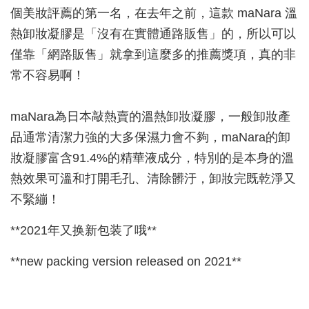
個美妝評薦的第一名，在去年之前，這款 maNara 溫
熱卸妝凝膠是「沒有在實體通路販售」的，所以可以
僅靠「網路販售」就拿到這麼多的推薦獎項，真的非
常不容易啊！
maNara為日本敲熱賣的溫熱卸妝凝膠，一般卸妝產
品通常清潔力強的大多保濕力會不夠，maNara的卸
妝凝膠富含91.4%的精華液成分，特別的是本身的溫
熱效果可溫和打開毛孔、清除髒汙，卸妝完既乾淨又
不緊繃！
**2021年又换新包装了哦**
**new packing version released on 2021**